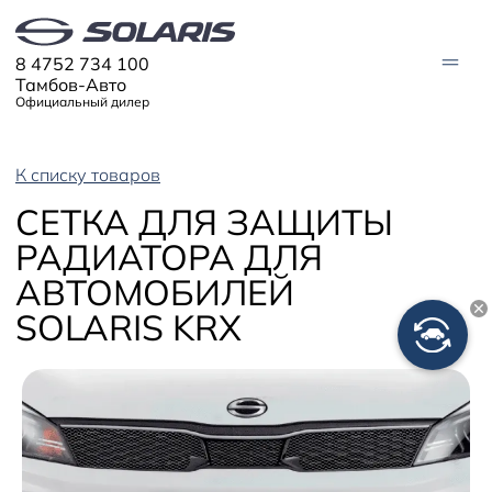
8 4752 734 100
Тамбов-Авто
Официальный дилер
К списку товаров
АВТО В НАЛИЧИИ
СЕТКА ДЛЯ ЗАЩИТЫ
МОДЕЛИ
РАДИАТОРА ДЛЯ
Solaris HC
Solaris KRX
АВТОМОБИЛЕЙ
ЦИФРОВОЙ АВТОМОБИЛЬ
Solaris KRS
Solaris HS
SOLARIS KRX
ПОКУПАТЕЛЯМ
Кредит
Трейд-ин
СЕРВИС
Корпоративным клиентам
Запасные части
Оригинальные аксессуары
Запись на сервис
Тест-драйв
О ДИЛЕРЕ
Гарантия
Solaris Страхование
Контакты
Руководства
Спецпредложения
Информация о дилере
Помощь на дорогах
Плати частями