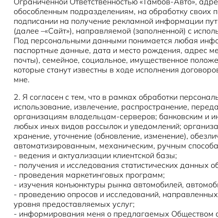
Ограниченной Ответственностью «Тамбов-Авто», адрес: 
обособленным подразделениям, на обработку своих п
подписании на получение рекламной информации путем 
(далее –«Сайт»), направляемой (заполненной) с испо
Под персональными данными понимается любая информ
паспортные данные, дата и место рождения, адрес ме
почты), семейное, социальное, имущественное положе
которые станут известны в ходе исполнения договор
мне.
2. Я согласен с тем, что в рамках обработки персона
использование, извлечение, распространение, перед
организациям владельцам-серверов; банковским и ин
любых иных видов рассылок и уведомлений; организа
хранение, уточнение (обновление, изменение), обез
автоматизированным, механическим, ручным способа
- ведения и актуализации клиентской базы;
- получения и исследования статистических данных о
- проведения маркетинговых программ;
- изучения конъюнктуры рынка автомобилей, автомоби
- проведению опросов и исследований, направленных
уровня предоставляемых услуг;
- информирования меня о предлагаемых Обществом а