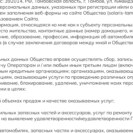
392014, РФ, Тамбовская область, г. Тамбов, ул. Киквидзе
ерсональных данных, указанных при регистрации и/или о
заполнения веб-формы на сайте Общества (solaris-tambov
льзованием Сайта.
ация, относящаяся ко мне как к субъекту персональных д
ста жительства, контактные данные (номер домашнего, м
ние, образование, профессия, информация об автомобиле
ов (в случае заключения договоров между мной и Общест
льных данных Общество вправе осуществлять сбор, запись
ачу Операторам и / или любым иным третьим лицам (включ
ым кредитным организациям; организациям, оказывающим
циям, оказывающим услуги по проведению различных опрос
личивание, блокирование, удаление, уничтожение моих пе
ми в целях:
б объемах продаж и качестве оказываемых услуг;
льных запасных частей и аксессуаров, услуг по ремонту
 на выявление удовлетворенности/неудовлетворенности 
втомобилях, запасных частях и аксессуарах, оказываем