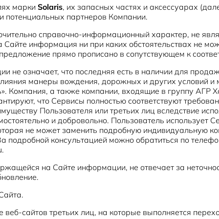
лях марки
Solaris
, их запасных частях и аксессуарах (да
и потенциальных партнеров Компании.
ючительно справочно-информационный характер, не явля
 Сайте информация ни при каких обстоятельствах не мо
о предложение прямо прописано в сопутствующем к соотв
и не означает, что последняя есть в наличии для прода
влияния манеры вождения, дорожных и других условий и 
ь». Компания, а также компании, входящие в группу АГР
рантируют, что Сервисы полностью соответствуют требован
имуществу Пользователя или третьих лиц вследствие исп
остоятельно и добровольно. Пользователь использует Се
оторая не может заменить подробную индивидуальную ко
 За подробной консультацией можно обратиться по телефо
u.
держащейся на Сайте информации, не отвечает за неточно
бновление.
Сайта.
е веб-сайтов третьих лиц, на которые выполняется перех