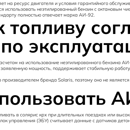
т на ресурс двигателя и условия гарантийного обслужи
ся использовать неэтилированный бензин с октановым чи
андарту полностью отвечает марка АИ-92.
к топливу сог
 по эксплуата
асчетом на использование неэтилированного бензина АИ
т заявленную мощность, поддерживает стабильную работ
роизводителем бренда Solaris, поэтому оно не являетс
пользовать А
аливать в солярис крх при длительных поездках или высо
блок управления (ЭБУ) считывает данные с датчиков дет