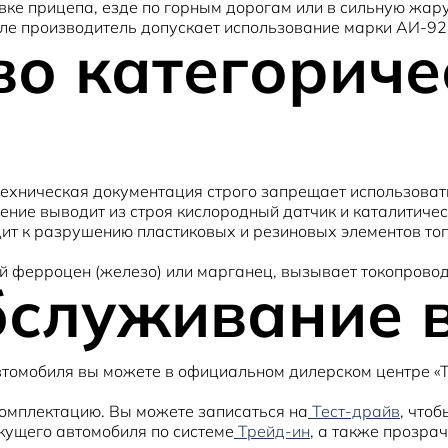
ке прицепа, езде по горным дорогам или в сильную жару
ле производитель допускает использование марки АИ-92
во категориче
техническая документация строго запрещает использова
ние выводит из строя кислородный датчик и каталитичес
т к разрушению пластиковых и резиновых элементов топ
 ферроцен (железо) или марганец, вызывает токопровод
бслуживание 
томобиля вы можете в официальном дилерском центре «Там
омплектацию. Вы можете записаться на
Тест-драйв
, что
кущего автомобиля по системе
Трейд-ин
, а также прозр