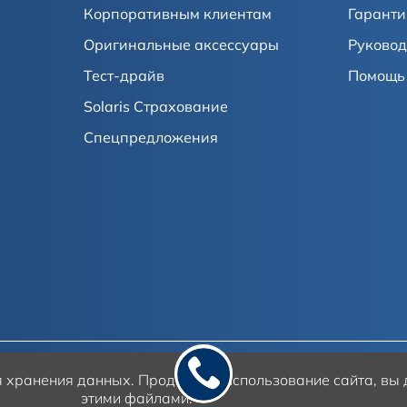
Корпоративным клиентам
Гаранти
Оригинальные аксессуары
Руковод
Тест-драйв
Помощь 
Solaris Страхование
Спецпредложения
ля хранения данных.
Продолжая использование сайта, вы д
этими файлами.