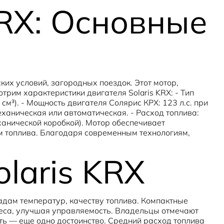
KRX: Основные
их условий, загородных поездок. Этот мотор,
трим характеристики двигателя Solaris KRX: - Тип
см³). - Мощность двигателя Солярис КРХ: 123 л.с. при
еханическая или автоматическая. - Расход топлива:
механической коробкой). Мотор обеспечивает
м топлива. Благодаря современным технологиям,
laris KRX
падам температур, качеству топлива. Компактные
еса, улучшая управляемость. Владельцы отмечают
ть — еще одно достоинство. Средний расход топлива