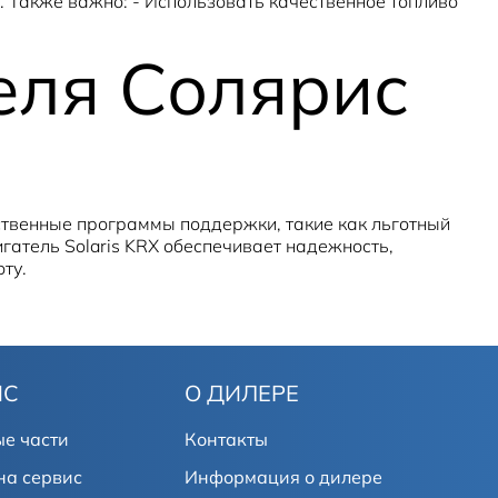
. Также важно: - Использовать качественное топливо
еля Солярис
рственные программы поддержки, такие как льготный
гатель Solaris KRX обеспечивает надежность,
ту.
ИС
О ДИЛЕРЕ
е части
Контакты
на сервис
Информация о дилере