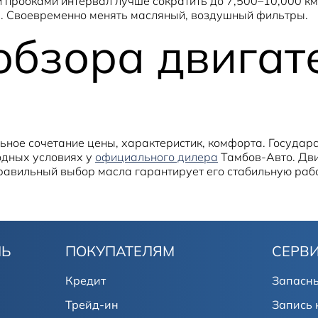
 пробками интервал лучше сократить до 7,500–10,000 км
м. Своевременно менять масляный, воздушный фильтры.
обзора двигат
льное сочетание цены, характеристик, комфорта. Госуда
годных условиях у
официального дилера
Тамбов-Авто. Дви
правильный выбор масла гарантирует его стабильную рабо
ЛЬ
ПОКУПАТЕЛЯМ
СЕРВ
Кредит
Запасны
Трейд-ин
Запись 