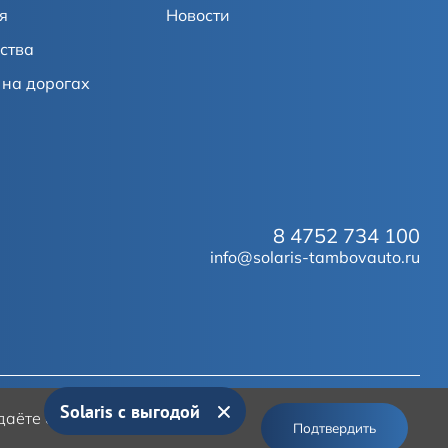
я
Новости
ства
на дорогах
8 4752 734 100
info@solaris-tambovauto.ru
Solaris с выгодой
аёте согласие на работу с
© 2026
Solaris
Подтвердить