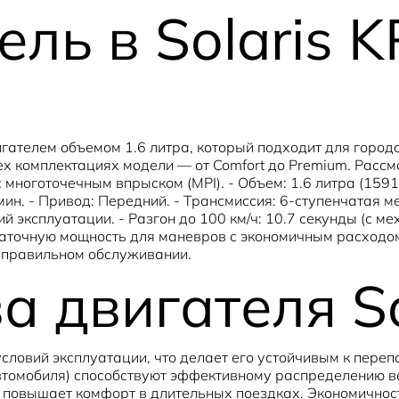
ель в Solaris 
телем объемом 1.6 литра, который подходит для городск
х комплектациях модели — от Comfort до Premium. Рассмо
многоточечным впрыском (MPI). - Объем: 1.6 литра (1591 
мин. - Привод: Передний. - Трансмиссия: 6-ступенчатая м
вий эксплуатации. - Разгон до 100 км/ч: 10.7 секунды (с 
таточную мощность для маневров с экономичным расходо
и правильном обслуживании.
 двигателя So
словий эксплуатации, что делает его устойчивым к пере
втомобиля) способствуют эффективному распределению в
 повышает комфорт в длительных поездках. Экономичнос