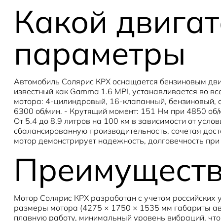
Какой двигат
параметры
Автомобиль Солярис КРХ оснащается бензиновым двига
известный как Gamma 1.6 MPI, устанавливается во все
мотора: 4-цилиндровый, 16-клапанный, бензиновый, с 
6300 об/мин. - Крутящий момент: 151 Нм при 4850 об/
От 5.4 до 8.9 литров на 100 км в зависимости от усло
сбалансированную производительность, сочетая дос
мотор демонстрирует надежность, долговечность пр
Преимущества
Мотор Солярис КРХ разработан с учетом российских у
размеры мотора (4275 × 1750 × 1535 мм габариты а
плавную работу, минимальный уровень вибраций, что