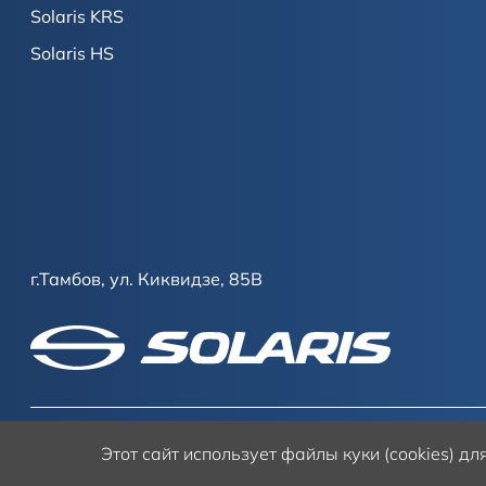
Solaris KRS
Solaris HS
г.Тамбов, ул. Киквидзе, 85В
Этот сайт
использует файлы куки (cookies) д
Условия использования сайта